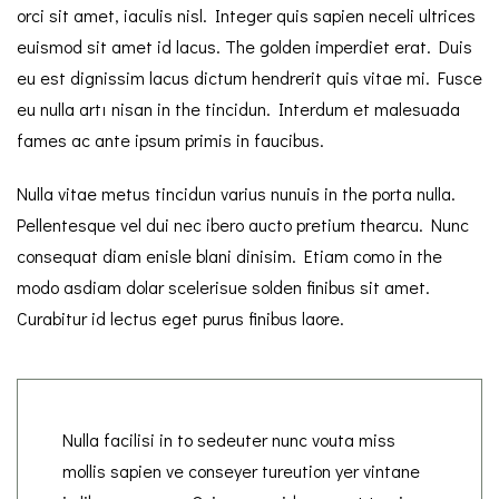
orci sit amet, iaculis nisl. Integer quis sapien neceli ultrices
euismod sit amet id lacus. The golden imperdiet erat. Duis
eu est dignissim lacus dictum hendrerit quis vitae mi. Fusce
eu nulla artı nisan in the tincidun. Interdum et malesuada
fames ac ante ipsum primis in faucibus.
Nulla vitae metus tincidun varius nunuis in the porta nulla.
Pellentesque vel dui nec ibero aucto pretium thearcu. Nunc
consequat diam enisle blani dinisim. Etiam como in the
modo asdiam dolar scelerisue solden finibus sit amet.
Curabitur id lectus eget purus finibus laore.
Nulla facilisi in to sedeuter nunc vouta miss
mollis sapien ve conseyer tureution yer vintane