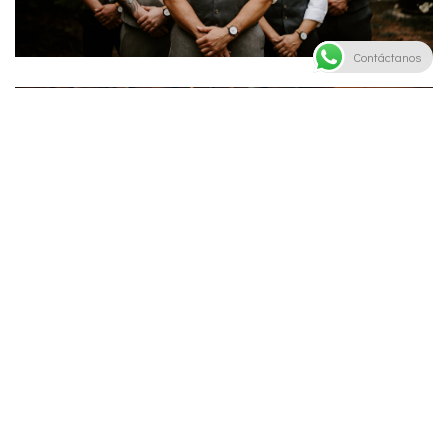
Contáctanos
Nulla vitae metus tincidun varius nunuis in the porta nulla.
Pellentesque vel dui nec ibero aucto pretium thearcu. Nunc