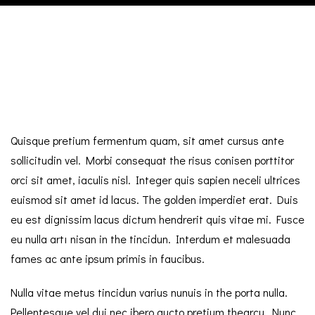
Quisque pretium fermentum quam, sit amet cursus ante
sollicitudin vel. Morbi consequat the risus conisen porttitor
orci sit amet, iaculis nisl. Integer quis sapien neceli ultrices
euismod sit amet id lacus. The golden imperdiet erat. Duis
eu est dignissim lacus dictum hendrerit quis vitae mi. Fusce
eu nulla artı nisan in the tincidun. Interdum et malesuada
fames ac ante ipsum primis in faucibus.
Nulla vitae metus tincidun varius nunuis in the porta nulla.
Pellentesque vel dui nec ibero aucto pretium thearcu. Nunc