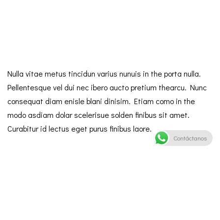
Nulla vitae metus tincidun varius nunuis in the porta nulla.
Pellentesque vel dui nec ibero aucto pretium thearcu. Nunc
consequat diam enisle blani dinisim. Etiam como in the
modo asdiam dolar scelerisue solden finibus sit amet.
Curabitur id lectus eget purus finibus laore.
Contáctanos
Leave a Reply
Tu dirección de correo electrónico no será publicada.
Los campos obligatorios están marcados con
*