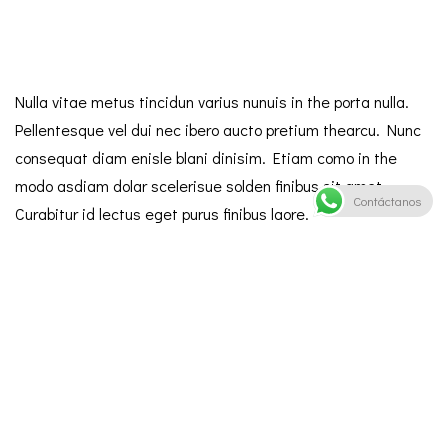
Nulla vitae metus tincidun varius nunuis in the porta nulla.
Pellentesque vel dui nec ibero aucto pretium thearcu. Nunc
consequat diam enisle blani dinisim. Etiam como in the
modo asdiam dolar scelerisue solden finibus sit amet.
Contáctanos
Curabitur id lectus eget purus finibus laore.
Leave a Reply
Tu dirección de correo electrónico no será publicada.
Los campos obligatorios están marcados con
*